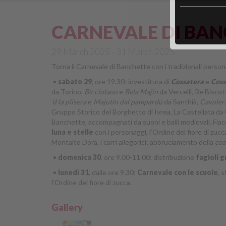
CARNEVALE DI BAN
29 March 2025 - 31 March 2025
Torna il Carnevale di Banchette con i tradizionali pers
•
sabato 29
, ore 19.30: investitura di
Cossatera
e
Coss
da Torino,
Bicciolano
e
Bela Majin
da Vercelli, Re Bisco
‘d la plisera
e
Majutin dal pampardù
da Santhià,
Cavuler
Gruppo Storico del Borghetto di Ivrea, La Castellata da
Banchette, accompagnati da suoni e balli medievali. Fiac
luna e stelle
con i personaggi, l’Ordine del fiore di zucca
Montalto Dora, i carri allegorici; abbruciamento della
co
•
domenica 30
, ore 9.00-11.00: distribuzione
fagioli g
•
lunedì 31
, dalle ore 9.30:
Carnevale con le scuole
, 
l’Ordine del fiore di zucca.
Gallery