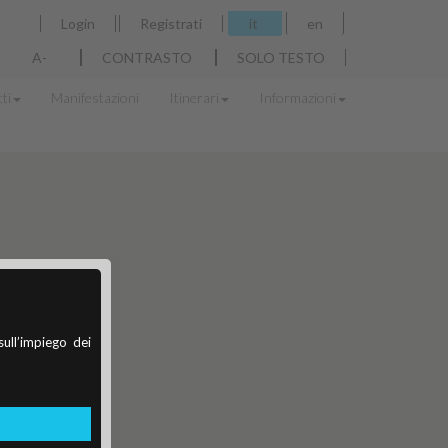
Login
Registrati
it
en
A-
CONTRASTO
SOLO TESTO
ti
Manifestazioni
Itinerari
Informazioni
sull’impiego dei