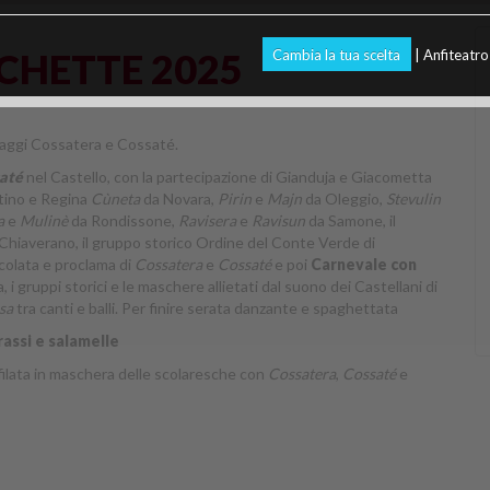
CHETTE 2025
Cambia la tua scelta
| Anfiteatr
onaggi Cossatera e Cossaté.
até
nel Castello, con la partecipazione di Gianduja e Giacometta
ttino e Regina
Cùneta
da Novara,
Pirin
e
Majn
da Oleggio,
Stevulin
a
e
Mulinè
da Rondissone,
Ravisera
e
Ravisun
da Samone, il
 Chiaverano, il gruppo storico Ordine del Conte Verde di
colata e proclama di
Cossatera
e
Cossaté
e poi
Carnevale con
, i gruppi storici e le maschere allietati dal suono dei Castellani di
ssa
tra canti e balli. Per finire serata danzante e spaghettata
rassi e salamelle
sfilata in maschera delle scolaresche con
Cossatera
,
Cossaté
e