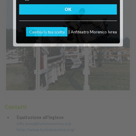
OK
Cambia la tua scelta
| Anfiteatro Morenico Ivrea
Contatti
Equitazione all'inglese
info.ivrea@turismotorino.org
http://www.turismotorino.org/