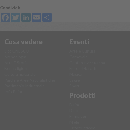
Condividi:
Facebook
Twitter
LinkedIn
Email
Share
Cosa vedere
Eventi
Sito UNESCO
Arte e Cultura
Archeologia
Carnevale
Arte E Storia
Conferenze stampa
Beni religiosi
Fiere e Mercati
Cultura materiale
Musica
Parchi e Aree Naturalistiche
Sagre
Patrimonio Industriale
Sport
Info Point
Prodotti
Farine
Dolci
Formaggi
Miele
Ortofrutticolo