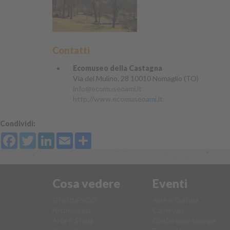
Contatti
Ecomuseo della Castagna
Via del Mulino, 28 10010 Nomaglio (TO)
info@ecomuseoami.it
http://www.ecomuseoami.it
Condividi:
Facebook
Twitter
LinkedIn
Email
Share
Cosa vedere
Eventi
Sito UNESCO
Arte e Cultura
Archeologia
Carnevale
Arte E Storia
Conferenze stampa