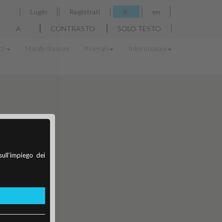
Login
Registrati
it
en
A-
CONTRASTO
SOLO TESTO
ti
Manifestazioni
Itinerari
Informazioni
sull’impiego dei