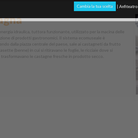
Cambia la tua scelta
| Anfiteatr
agna
rgia idraulica, tuttora funzionante, utilizzato per la macina delle
oduzione di prodotti gastronomici. Il sistema ecomuseale è
do dalla piazza centrale del paese, sale ai castagneti da frutto
ette (benne) in cui si ritiravano le foglie, le ricciaie dove si
 si trasformavano le castagne fresche in prodotto secco.