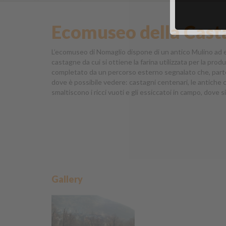
Ecomuseo della Cast
L’ecomuseo di Nomaglio dispone di un antico Mulino ad ene
castagne da cui si ottiene la farina utilizzata per la pr
completato da un percorso esterno segnalato che, parten
dove è possibile vedere: castagni centenari, le antiche cas
smaltiscono i ricci vuoti e gli essiccatoi in campo, dove
Gallery