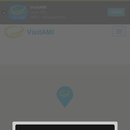
Login
Registrati
it
en
VisitAMI
A+
A-
CONTRASTO
SOLO
VIEW
Laser SRL
FREE - In Google Play
TESTO