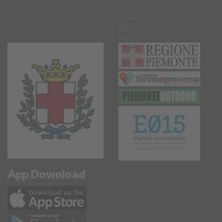
Miele
Ortofrutticolo
Salumi
Vini
App Download