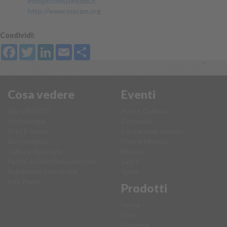
info@ecomuseoami.it
http://www.macam.org
Condividi:
Facebook
Twitter
LinkedIn
Email
Share
Cosa vedere
Eventi
Sito UNESCO
Arte e Cultura
Archeologia
Carnevale
Arte E Storia
Conferenze stampa
Beni religiosi
Fiere e Mercati
Cultura materiale
Musica
Parchi e Aree Naturalistiche
Sagre
Patrimonio Industriale
Sport
Info Point
Prodotti
Farine
Dolci
Formaggi