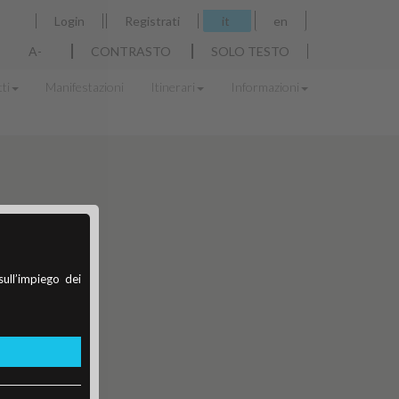
Login
Registrati
it
en
A-
CONTRASTO
SOLO TESTO
ti
Manifestazioni
Itinerari
Informazioni
sull’impiego dei