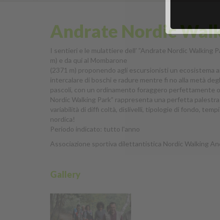
Andrate Nordic Walk
I sentieri e le mulattiere dell’ ”Andrate Nordic Walking
m) e da qui al Mombarone
(2371 m) proponendo agli escursionisti un ecosistema an
intercalare di boschi e radure mentre fi no alla metà deg
pascoli, con un ordinamento foraggero perfettamente org
Nordic Walking Park” rappresenta una perfetta palestra 
variabilità di diffi coltà, dislivelli, tipologie di fondo, 
nordica!
Periodo indicato: tutto l'anno
Associazione sportiva dilettantistica Nordic Walking A
Gallery