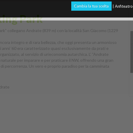
Cambia la tua scelta
| Anfiteatr
ing Park
 Park” collegano Andrate (839 m) con la località San Giacomo (1229
cora integro e di rara bellezza, che oggi presenta un armonioso
li anni ’60 era caratterizzato quasi esclusivamente da prati e
anizzato, al servizio di un’economia autarchica. L’ ”Andrate
naturale per imparare e per praticare il NW, offrendo una gran
tempi di percorrenza. Un vero e proprio paradiso per la camminata
ndrate