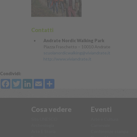
Contatti
Andrate Nordic Walking Park
Piazza Fraschetto – 10010 Andrate
scuolanordicwalking@viviandrate.it
http://www.viviandrate.it
Condividi:
Facebook
Twitter
LinkedIn
Email
Share
Cosa vedere
Eventi
Sito UNESCO
Arte e Cultura
Archeologia
Carnevale
Arte E Storia
Conferenze stampa