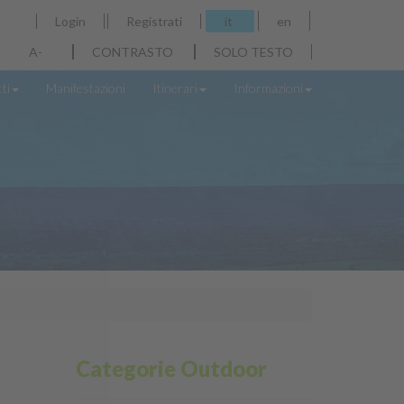
Login
Registrati
it
en
A-
CONTRASTO
SOLO TESTO
ti
Manifestazioni
Itinerari
Informazioni
Categorie Outdoor