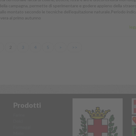
della campagna, permette di sperimentare e godere appieno della straord
cavallo montato secondo le tecniche dell’equitazione naturale.Periodo indi
mavera al primo autunno
legg
2
3
4
5
>
>>
Prodotti
Farine
Dolci
Formaggi
Miele