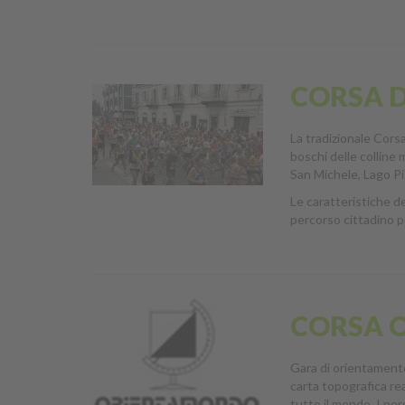
CORSA D
La tradizionale Corsa
boschi delle colline 
San Michele, Lago Pi
Le caratteristiche d
percorso cittadino p
CORSA O
Gara di orientamento 
carta topografica re
tutto il mondo. I per