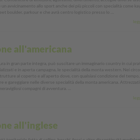
un avvicinamento allo sport anche dei più piccoli con specialità come ka
reet boulder, parkour e che avrà centro logistico presso lo …
legg
one all'americana
ura in gran parte integra, può suscitare un immaginario country in cui pra
cializzati e in aperta campagna, le specialità della monta western. Nei circol
trutture al coperto e all’aperto dove, con qualsiasi condizione del tempo,
re e gareggiare nelle diverse specialità della monta americana. Attrezzat
 meravigliosi compagni di avventura. …
legg
ne all'inglese
età territoriale fatta di colline, boschi, fossi e altre discontinuità morfolo