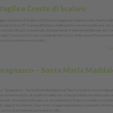
aglia e Creste di Scalaro
gio superiore di Scalaro (1.413 m) si raggiunge l'appena nata Parete dell
icata).In circa 45' si arriva all'attacco della parete per poi continuare, per a
cia/erba olina) in trasversale, attraversando il vallone meridionale del C
o della Cresta Sud-Est che scende giù dal Corno. Nella zona di frattura del
rocciosa superiore e una sella …
legg
avagnasco – Santa Maria Madda
rsa “Tavagnasco - Santa Maria Maddalena ai Piani” prende le mosse dalla p
 con un breve tratto di asfalto in salita che si lascia subito per imboccare u
ue per circa metà della gara. La seconda parte di gara si svolge su sentier
idi, faggeti ed abetaie. Dopo 8 km si raggiunge la bianca chiesetta di Sant
 posta su un balcone panoramico sulla …