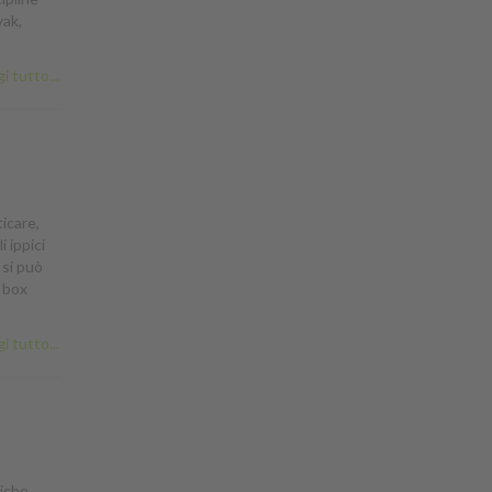
yak,
i tutto...
ticare,
i ippici
 si può
i box
i tutto...
giche