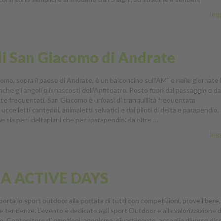
legg
di San Giacomo di Andrate
como, sopra il paese di Andrate, è un balconcino sull’AMI e nelle giornate
he gli angoli più nascosti dell’Anfiteatro. Posto fuori dal passaggio e da
e frequentati, San Giacomo è un’oasi di tranquillità frequentata
celletti canterini, animaletti selvatici e dai piloti di delta e parapendio. 
e sia per i deltaplani che per i parapendio, da oltre …
legg
A ACTIVE DAYS
orta lo sport outdoor alla portata di tutti con competizioni, prove libere,
 tendenze. L’evento è dedicato agli sport Outdoor e alla valorizzazione 
o. Contenitore di emozioni, agonismo, divertimento, accoglie diverse disc