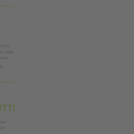
i tutto...
e tra i
io, Lago
zione.
di
i tutto...
UTTI
 una
i in