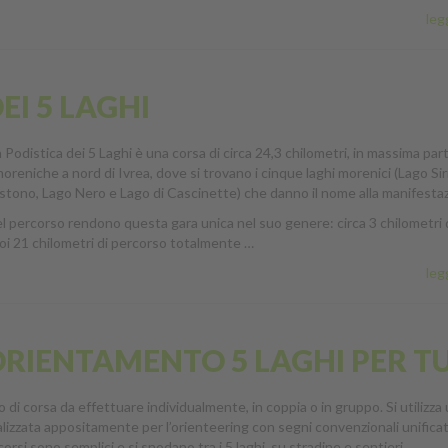
legg
EI 5 LAGHI
 Podistica dei 5 Laghi è una corsa di circa 24,3 chilometri, in massima part
moreniche a nord di Ivrea, dove si trovano i cinque laghi morenici (Lago Sir
stono, Lago Nero e Lago di Cascinette) che danno il nome alla manifesta
el percorso rendono questa gara unica nel suo genere: circa 3 chilometri 
oi 21 chilometri di percorso totalmente …
legg
RIENTAMENTO 5 LAGHI PER T
di corsa da effettuare individualmente, in coppia o in gruppo. Si utilizza
alizzata appositamente per l’orienteering con segni convenzionali unificat
corsi sono semplici e si snodano tra i 5 laghi, su stradine e sentieri.