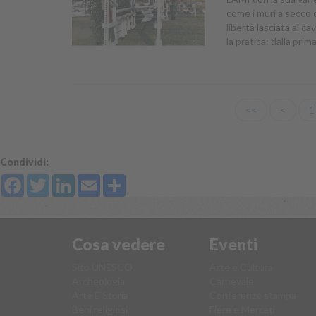
come i muri a secco 
libertà lasciata al 
la pratica: dalla pri
<<
<
1
Condividi:
Facebook
Twitter
LinkedIn
Email
Share
Cosa vedere
Eventi
Sito UNESCO
Arte e Cultura
Archeologia
Carnevale
Arte E Storia
Conferenze stampa
Beni religiosi
Fiere e Mercati