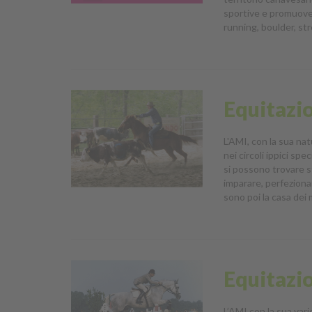
sportive e promuove 
running, boulder, st
Equitazi
L'AMI, con la sua nat
nei circoli ippici spe
si possono trovare s
imparare, perfeziona
sono poi la casa dei
Equitazio
L’AMI con la sua vari