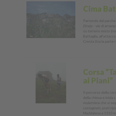
Cima Batt
Partendo dal parcheg
(Steje - vie di arramp
su terreno misto (roc
Battaglia, all'attacc
Cresta (tra la parte 
Corsa “T
ai Piani”
Il percorso della co
della chiesa e inizia
mulattiera che si seg
castagneti, prati rip
Maddalena a 1310 m,