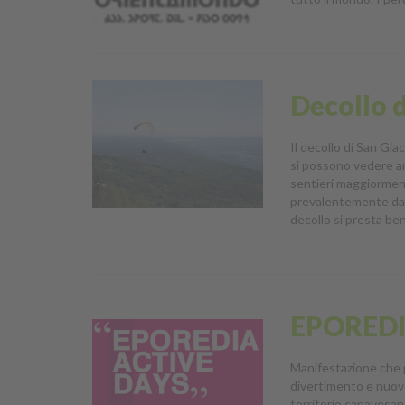
Decollo 
Il decollo di San Gia
si possono vedere anc
sentieri maggiorment
prevalentemente da uc
decollo si presta ben
EPOREDI
Manifestazione che p
divertimento e nuove
territorio canavesan