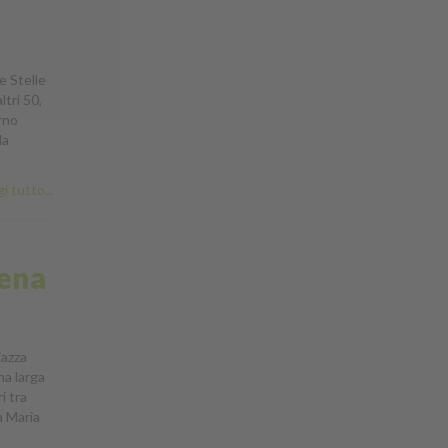
e Stelle
ltri 50,
orno
la
i tutto...
lena
iazza
na larga
i tra
a Maria