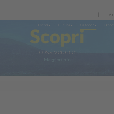
A+
Eventi
Cultura
Outdoor
Prodot
Scopri
cosa vedere
Maggiori info