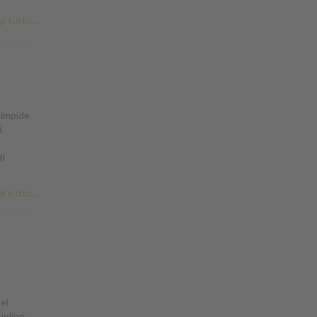
i tutto...
 limpide
i
Il
i tutto...
del
ipline