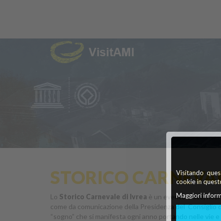
STORICO CARNEVAL
Visitando quest
cookie in questo
Maggiori inform
Lo
Storico Carnevale di Ivrea
è un evento unico, ricon
come da comunicazione della Presidenza del Consiglio dei
“sogno” che si manifesta ogni anno portando nelle vie e ne