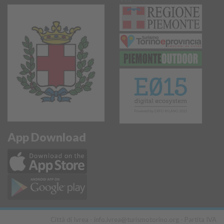
App Download
Città di Ivrea -
info.ivrea@turismotorino.org
- Partita IVA