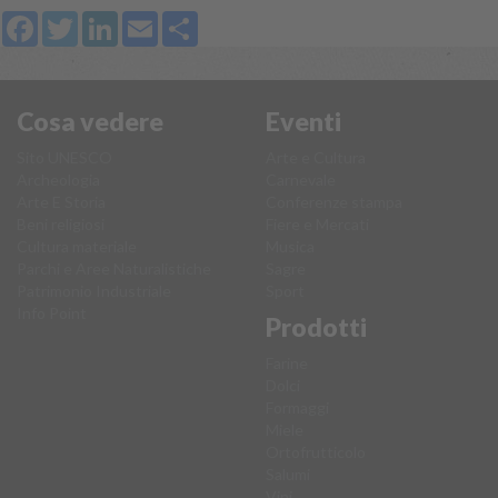
Facebook
Twitter
LinkedIn
Email
Share
Cosa vedere
Eventi
Sito UNESCO
Arte e Cultura
Archeologia
Carnevale
Arte E Storia
Conferenze stampa
Beni religiosi
Fiere e Mercati
Cultura materiale
Musica
Parchi e Aree Naturalistiche
Sagre
Patrimonio Industriale
Sport
Info Point
Prodotti
Farine
Dolci
Formaggi
Miele
Ortofrutticolo
Salumi
Vini