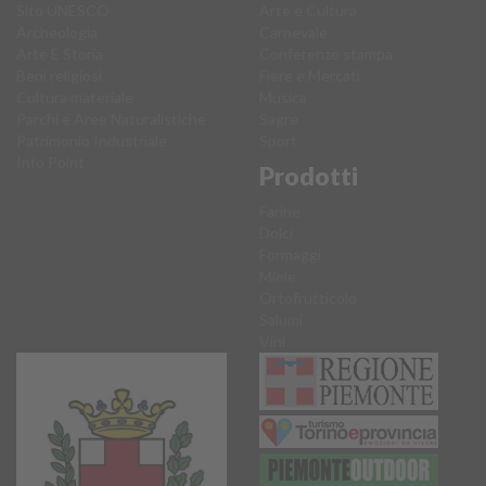
Sito UNESCO
Arte e Cultura
Archeologia
Carnevale
Arte E Storia
Conferenze stampa
Beni religiosi
Fiere e Mercati
Cultura materiale
Musica
Parchi e Aree Naturalistiche
Sagre
Patrimonio Industriale
Sport
Info Point
Prodotti
Farine
Dolci
Formaggi
Miele
Ortofrutticolo
Salumi
Vini