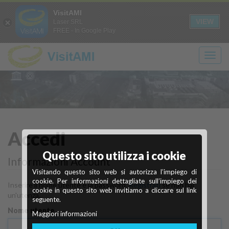
Login
Registrati
it
en
VisitAMI
A+
A-
CONTRASTO
SOLO
VIEW
Laser SRL
FREE - In Google Play
TESTO
Scopri
Ivrea
Accedi
Questo sito utilizza i cookie
Città industriale del XX secolo
cosa vedere
Informazioni Account
Visitando questo sito web si autorizza l’impiego di
Maggiori info
Scopri di più
cookie. Per informazioni dettagliate sull’impiego dei
Inserire il nome utente e la password.
Registrati
se non hai
cookie in questo sito web invitiamo a cliccare sul link
un'utenza.
seguente.
Nome utente
Maggiori informazioni