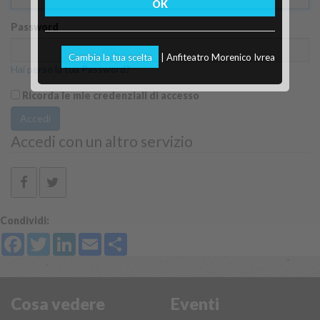
OK
Password
Cambia la tua scelta
| Anfiteatro Morenico Ivrea
Hai perso la tua Password?
Ricorda le mie credenziali di accesso
Accedi
Accedi con un altro servizio
Condividi:
Facebook
Twitter
LinkedIn
Email
Share
Cosa vedere
Eventi