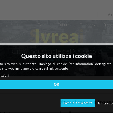
A+
Eventi
Cultura
Outdoor
Prodot
Scopri
Ivrea
Città industriale del XX secolo
cosa vedere
Questo sito utilizza i cookie
Maggiori info
Scopri di più
o sito web si autorizza l’impiego di cookie. Per informazioni dettagliate 
 sito web invitiamo a cliccare sul link seguente.
azioni
OK
Accedi con un altro se
Cambia la tua scelta
| Anfiteatr