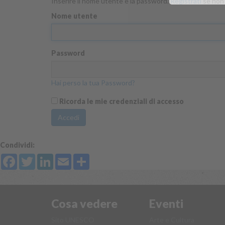
Inserire il nome utente e la password.
Registrati
se non 
Nome utente
Password
Hai perso la tua Password?
Ricorda le mie credenziali di accesso
Accedi
Condividi:
Facebook
Twitter
LinkedIn
Email
Share
Cosa vedere
Eventi
Sito UNESCO
Arte e Cultura