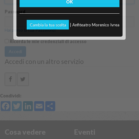
OK
Password
Cambia la tua scelta
| Anfiteatro Morenico Ivrea
Hai perso la tua Password?
Ricorda le mie credenziali di accesso
Accedi
Accedi con un altro servizio
Condividi:
Facebook
Twitter
LinkedIn
Email
Share
Cosa vedere
Eventi