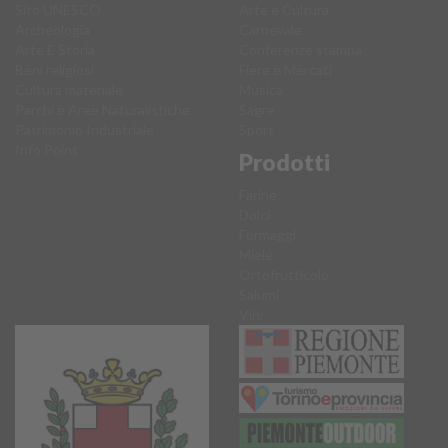
Sito UNESCO
Arte e Cultura
Archeologia
Carnevale
Arte E Storia
Conferenze stampa
Beni religiosi
Fiere e Mercati
Cultura materiale
Musica
Parchi e Aree Naturalistiche
Sagre
Patrimonio Industriale
Sport
Info Point
Prodotti
Farine
Dolci
Formaggi
Miele
Ortofrutticolo
Salumi
Vini