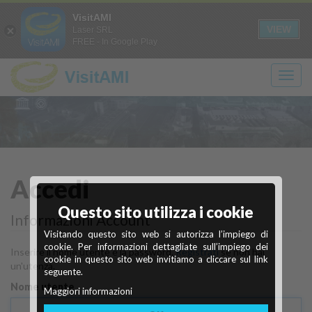
Login
Registrati
it
en
VisitAMI
A+
A-
CONTRASTO
SOLO
VIEW
Laser SRL
FREE - In Google Play
TESTO
Scopri
Ivrea
Accedi
Questo sito utilizza i cookie
Città industriale del XX secolo
cosa vedere
Informazioni Account
Visitando questo sito web si autorizza l’impiego di
Maggiori info
Scopri di più
cookie. Per informazioni dettagliate sull’impiego dei
Inserire il nome utente e la password.
Registrati
se non hai
cookie in questo sito web invitiamo a cliccare sul link
un'utenza.
seguente.
Nome utente
Maggiori informazioni