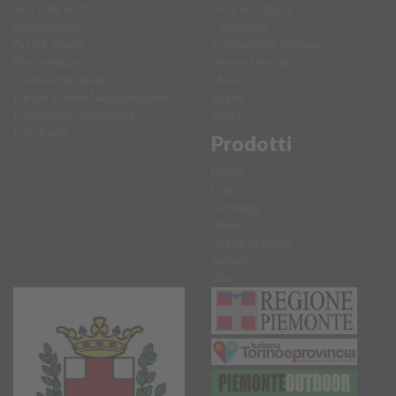
Sito UNESCO
Arte e Cultura
Archeologia
Carnevale
Arte E Storia
Conferenze stampa
Beni religiosi
Fiere e Mercati
Cultura materiale
Musica
Parchi e Aree Naturalistiche
Sagre
Patrimonio Industriale
Sport
Info Point
Prodotti
Farine
Dolci
Formaggi
Miele
Ortofrutticolo
Salumi
Vini