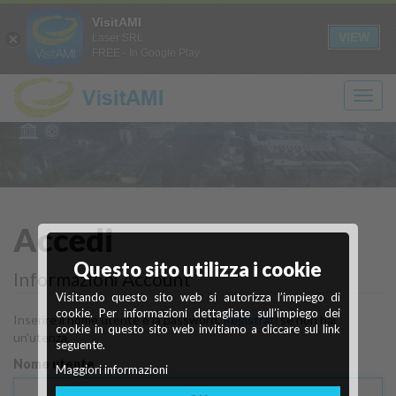
Login
Registrati
it
en
VisitAMI
A+
A-
CONTRASTO
SOLO
VIEW
Laser SRL
FREE - In Google Play
TESTO
Scopri
Ivrea
Accedi
Questo sito utilizza i cookie
Città industriale del XX secolo
cosa vedere
Informazioni Account
Visitando questo sito web si autorizza l’impiego di
Maggiori info
Scopri di più
cookie. Per informazioni dettagliate sull’impiego dei
Inserire il nome utente e la password.
Registrati
se non hai
cookie in questo sito web invitiamo a cliccare sul link
un'utenza.
seguente.
Nome utente
Maggiori informazioni