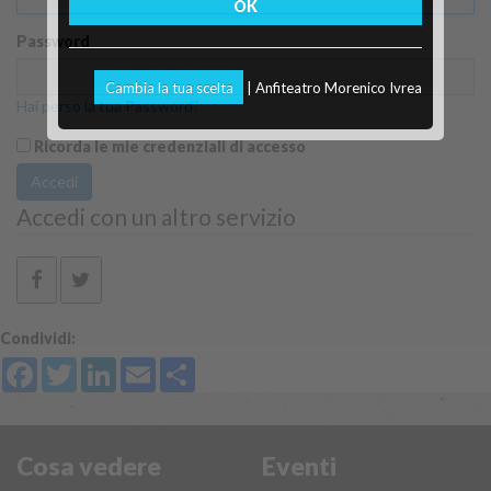
OK
Password
Cambia la tua scelta
| Anfiteatro Morenico Ivrea
Hai perso la tua Password?
Ricorda le mie credenziali di accesso
Accedi
Accedi con un altro servizio
Condividi:
Facebook
Twitter
LinkedIn
Email
Share
Cosa vedere
Eventi